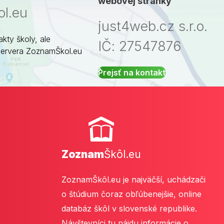
webovej stránky
l.eu
just4web.cz s.r.o.
akty školy, ale
IČ: 27547876
servera ZoznamŠkol.eu
Prejsť na kontakt
Zoznam
Škôl.eu
ZoznamŠkôl.eu je najväčší, uchádzači
o štúdium čoraz obľúbenejšie, online
databáz škôl v slovenské republike.
Návštevníci tu nájdu informácie o