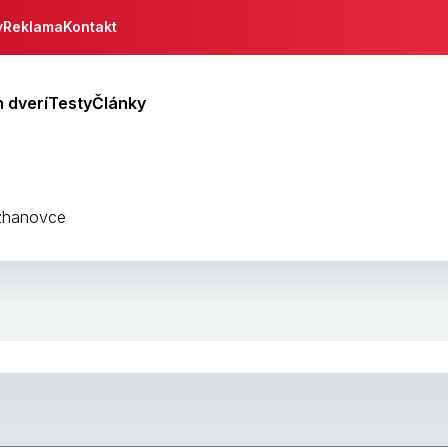
y
Reklama
Kontakt
 dverí
Testy
Články
ozhanovce