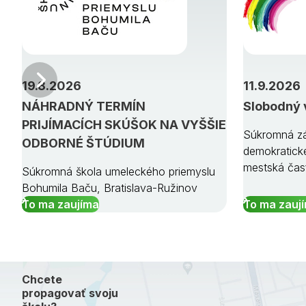
Predchádzajúci
19.8.2026
11.9.2026
NÁHRADNÝ TERMÍN
Slobodný 
PRIJÍMACÍCH SKÚŠOK NA VYŠŠIE
Súkromná zá
ODBORNÉ ŠTÚDIUM
demokratick
mestská čas
Súkromná škola umeleckého priemyslu
Bohumila Baču, Bratislava-Ružinov
To ma zaujíma
To ma zauj
Chcete
propagovať svoju