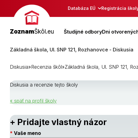
Databáza EÚ
Registrácia škol
Zoznam
Škôl.eu
Študijné odbory
Dni otvorených
Základná škola, Ul. SNP 121, Rozhanovce - Diskusia
Diskusia
»
Recenzia škôl
»
Základná škola, Ul. SNP 121, R
Diskusia a recenzie tejto školy
« späť na profil školy
+ Pridajte vlastný názor
Vaše meno