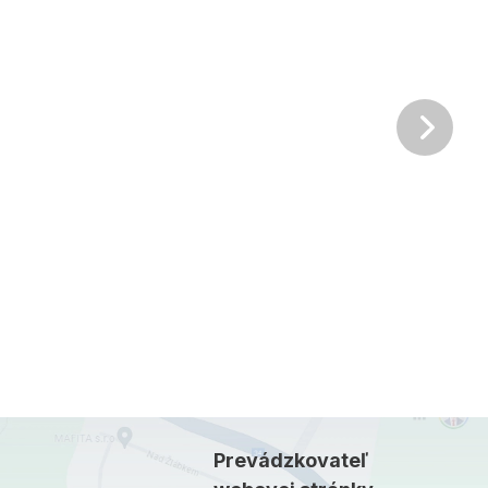
Ďalš
Prevádzkovateľ