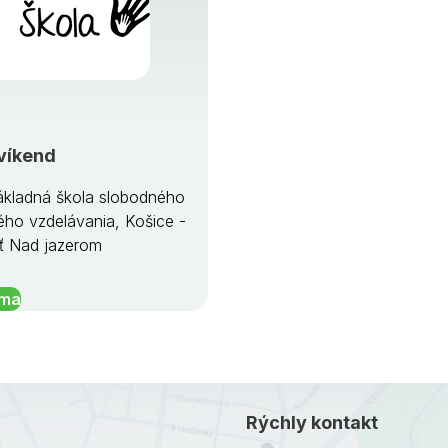
víkend
kladná škola slobodného
ého vzdelávania, Košice -
ť Nad jazerom
íma
Rýchly kontakt