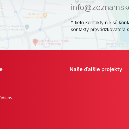
info@zoznamsko
* tieto kontakty nie sú kont
kontakty prevádzkovateľa 
e
Naše ďalšie projekty
-
 údajov