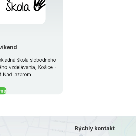
víkend
kladná škola slobodného
ého vzdelávania, Košice -
ť Nad jazerom
íma
Rýchly kontakt