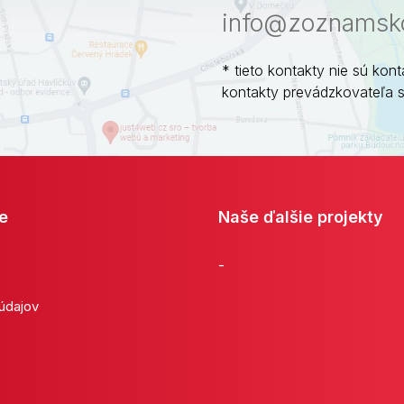
info@zoznamsko
* tieto kontakty nie sú kont
kontakty prevádzkovateľa 
e
Naše ďalšie projekty
-
 údajov