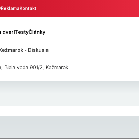
y
Reklama
Kontakt
 dverí
Testy
Články
Kežmarok - Diskusia
, Biela voda 901/2, Kežmarok