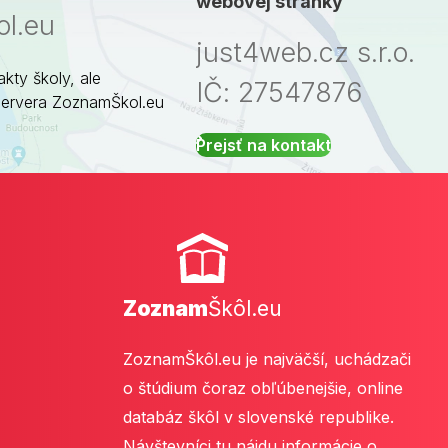
webovej stránky
l.eu
just4web.cz s.r.o.
akty školy, ale
IČ: 27547876
servera ZoznamŠkol.eu
Prejsť na kontakt
Zoznam
Škôl.eu
ZoznamŠkôl.eu je najväčší, uchádzači
o štúdium čoraz obľúbenejšie, online
databáz škôl v slovenské republike.
Návštevníci tu nájdu informácie o