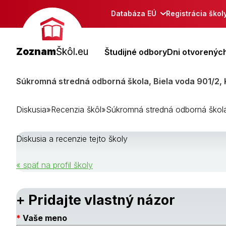
Databáza EÚ
Registrácia škol
Zoznam
Škôl.eu
Študijné odbory
Dni otvorených
Súkromná stredná odborná škola, Biela voda 901/2, 
Diskusia
»
Recenzia škôl
»
Súkromná stredná odborná škola
Diskusia a recenzie tejto školy
« späť na profil školy
+ Pridajte vlastný názor
Vaše meno