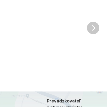
Ďalš
Prevádzkovateľ