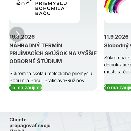
Predchádzajúci
19.8.2026
11.9.2026
NÁHRADNÝ TERMÍN
Slobodný 
PRIJÍMACÍCH SKÚŠOK NA VYŠŠIE
Súkromná zá
ODBORNÉ ŠTÚDIUM
demokratick
mestská čas
Súkromná škola umeleckého priemyslu
Bohumila Baču, Bratislava-Ružinov
To ma zaujíma
To ma zauj
Chcete
propagovať svoju