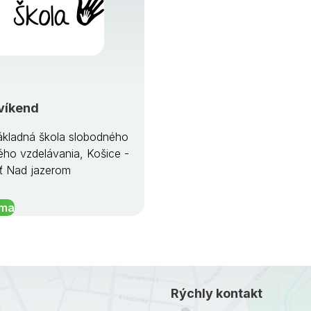
víkend
kladná škola slobodného
ého vzdelávania, Košice -
ť Nad jazerom
íma
Rýchly kontakt