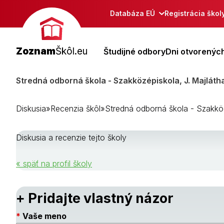
Databáza EÚ
Registrácia škol
Zoznam
Škôl.eu
Študijné odbory
Dni otvorených
Stredná odborná škola - Szakközépiskola, J. Majlátha
Diskusia
»
Recenzia škôl
»
Stredná odborná škola - Szakközé
Diskusia a recenzie tejto školy
« späť na profil školy
+ Pridajte vlastný názor
Vaše meno