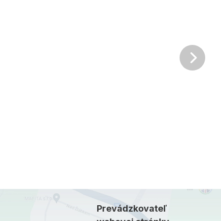
Ďalš
Prevádzkovateľ