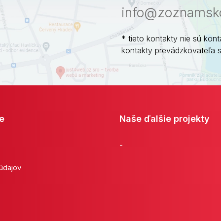
info@zoznamsko
* tieto kontakty nie sú kont
kontakty prevádzkovateľa 
e
Naše ďalšie projekty
-
 údajov