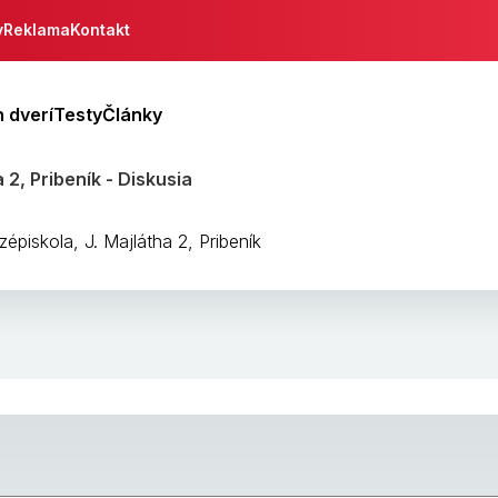
y
Reklama
Kontakt
 dverí
Testy
Články
 2, Pribeník - Diskusia
piskola, J. Majlátha 2, Pribeník