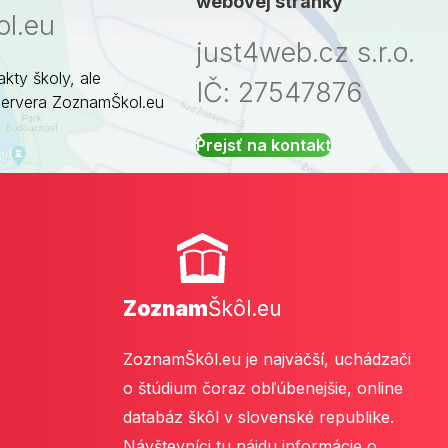
webovej stránky
l.eu
just4web.cz s.r.o.
akty školy, ale
IČ: 27547876
servera ZoznamŠkol.eu
Prejsť na kontakt
Zoznam
Škôl.eu
ZoznamŠkôl.eu je najväčší, uchádzači
o štúdium čoraz obľúbenejšie, online
databáz škôl v slovenské republike.
Návštevníci tu nájdu informácie o