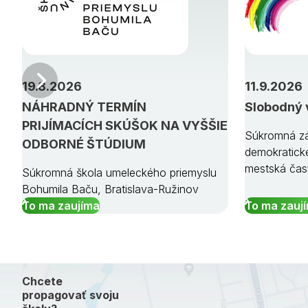
Predchádzajúci
19.8.2026
11.9.2026
NÁHRADNÝ TERMÍN
Slobodný 
PRIJÍMACÍCH SKÚŠOK NA VYŠŠIE
Súkromná zá
ODBORNÉ ŠTÚDIUM
demokratick
mestská čas
Súkromná škola umeleckého priemyslu
Bohumila Baču, Bratislava-Ružinov
To ma zaujíma
To ma zauj
Chcete
propagovať svoju