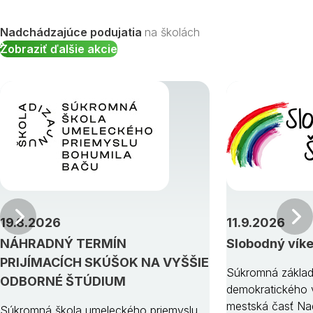
Nadchádzajúce podujatia
na školách
Zobraziť ďalšie akcie
Predchádzajúci
19.8.2026
11.9.2026
NÁHRADNÝ TERMÍN
Slobodný vík
PRIJÍMACÍCH SKÚŠOK NA VYŠŠIE
Súkromná základ
ODBORNÉ ŠTÚDIUM
demokratického v
mestská časť Na
Súkromná škola umeleckého priemyslu