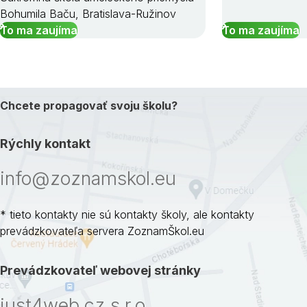
Bohumila Baču, Bratislava-Ružinov
To ma zaujíma
To ma zaujíma
Chcete propagovať svoju školu?
Rýchly kontakt
info@zoznamskol.eu
* tieto kontakty nie sú kontakty školy, ale kontakty
prevádzkovateľa servera ZoznamŠkol.eu
Prevádzkovateľ webovej stránky
just4web.cz s.r.o.