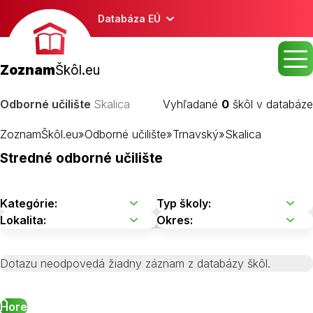
Databáza EÚ
Zoznam
Škôl.eu
Odborné učilište
Skalica
Vyhľadané
0
škôl v databáze
ZoznamŠkôl.eu
»
Odborné učilište
»
Trnavský
»
Skalica
Stredné odborné učilište
Dotazu neodpovedá žiadny záznam z databázy škôl.
Hore