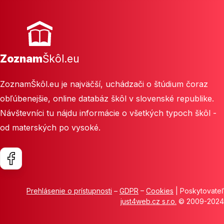
Zoznam
Škôl.eu
ZoznamŠkôl.eu je najväčší, uchádzači o štúdium čoraz
obľúbenejšie, online databáz škôl v slovenské republike.
Návštevníci tu nájdu informácie o všetkých typoch škôl -
od materských po vysoké.
Prehlásenie o prístupnosti
–
GDPR
–
Cookies
| Poskytovateľ
just4web.cz s.r.o.
© 2009-2024