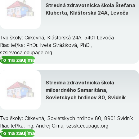
Stredná zdravotnícka škola Štefana
Kluberta, Kláštorská 24A, Levoča
Typ školy: Cirkevná, Kláštorská 24A, 5401 Levoča
Riaditeľ/ka: PhDr. Iveta Strážiková, PhD.,
szslevoca.edupage.org
To ma zaujíma
Stredná zdravotnícka škola
milosrdného Samaritána,
Sovietskych hrdinov 80, Svidník
Typ školy: Cirkevná, Sovietskych hrdinov 80, 8901 Svidník
Riaditeľ/ka: Ing. Andrej Gima, szssk.edupage.org
To ma zaujíma