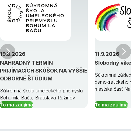
Predchádzajúci
19.8.2026
11.9.2026
NÁHRADNÝ TERMÍN
Slobodný vík
PRIJÍMACÍCH SKÚŠOK NA VYŠŠIE
Súkromná základ
ODBORNÉ ŠTÚDIUM
demokratického v
mestská časť Na
Súkromná škola umeleckého priemyslu
Bohumila Baču, Bratislava-Ružinov
To ma zaujíma
To ma zaujíma