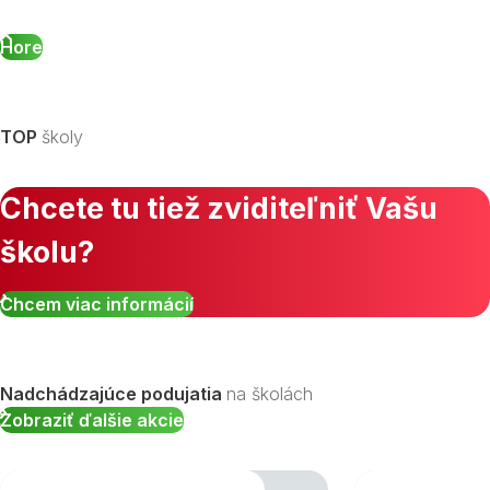
Hore
TOP
školy
Chcete tu tiež zviditeľniť Vašu
školu?
Chcem viac informácií
Nadchádzajúce podujatia
na školách
Zobraziť ďalšie akcie