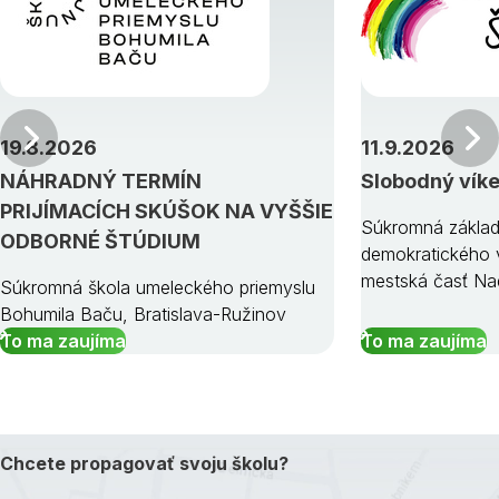
Predchádzajúci
19.8.2026
11.9.2026
NÁHRADNÝ TERMÍN
Slobodný vík
PRIJÍMACÍCH SKÚŠOK NA VYŠŠIE
Súkromná základ
ODBORNÉ ŠTÚDIUM
demokratického v
mestská časť Na
Súkromná škola umeleckého priemyslu
Bohumila Baču, Bratislava-Ružinov
To ma zaujíma
To ma zaujíma
Chcete propagovať svoju školu?