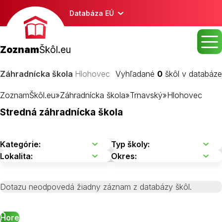
Databáza EÚ
Zoznam
Škôl.eu
Záhradnícka škola
Hlohovec
Vyhľadané
0
škôl v databáze
ZoznamŠkôl.eu
»
Záhradnícka škola
»
Trnavský
»
Hlohovec
Stredná záhradnícka škola
Dotazu neodpovedá žiadny záznam z databázy škôl.
Hore