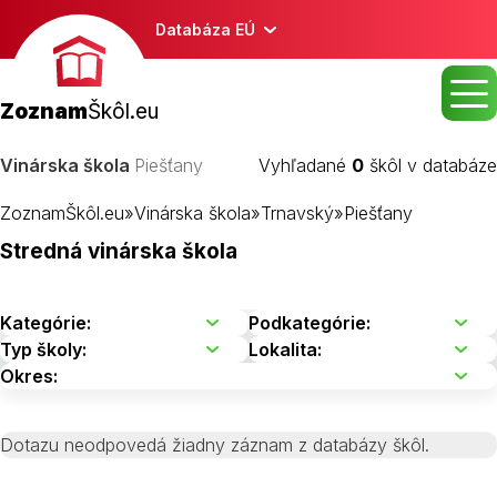
Databáza EÚ
Zoznam
Škôl.eu
Vinárska škola
Piešťany
Vyhľadané
0
škôl v databáze
ZoznamŠkôl.eu
»
Vinárska škola
»
Trnavský
»
Piešťany
Stredná vinárska škola
Dotazu neodpovedá žiadny záznam z databázy škôl.