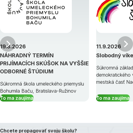
Predchádzajúci
19.8.2026
11.9.2026
NÁHRADNÝ TERMÍN
Slobodný vík
PRIJÍMACÍCH SKÚŠOK NA VYŠŠIE
Súkromná základ
ODBORNÉ ŠTÚDIUM
demokratického v
mestská časť Na
Súkromná škola umeleckého priemyslu
Bohumila Baču, Bratislava-Ružinov
To ma zaujíma
To ma zaujíma
Chcete propagovať svoju školu?