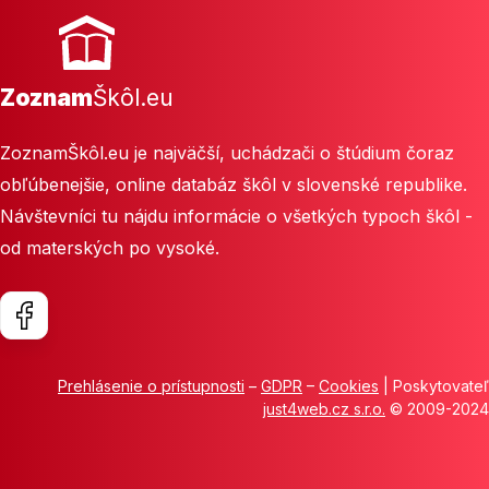
Zoznam
Škôl.eu
ZoznamŠkôl.eu je najväčší, uchádzači o štúdium čoraz
obľúbenejšie, online databáz škôl v slovenské republike.
Návštevníci tu nájdu informácie o všetkých typoch škôl -
od materských po vysoké.
Prehlásenie o prístupnosti
–
GDPR
–
Cookies
| Poskytovateľ
just4web.cz s.r.o.
© 2009-2024