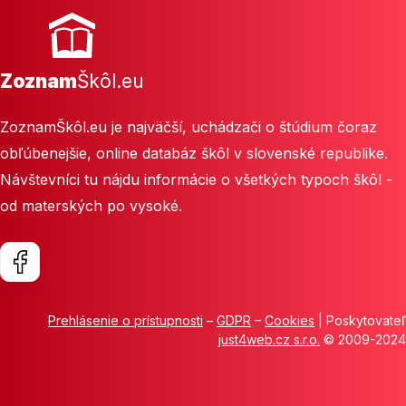
Zoznam
Škôl.eu
ZoznamŠkôl.eu je najväčší, uchádzači o štúdium čoraz
obľúbenejšie, online databáz škôl v slovenské republike.
Návštevníci tu nájdu informácie o všetkých typoch škôl -
od materských po vysoké.
Prehlásenie o prístupnosti
–
GDPR
–
Cookies
| Poskytovateľ
just4web.cz s.r.o.
© 2009-2024