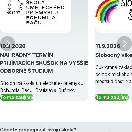
Predchádzajúci
19.8.2026
11.9.2026
NÁHRADNÝ TERMÍN
Slobodný vík
PRIJÍMACÍCH SKÚŠOK NA VYŠŠIE
Súkromná základ
ODBORNÉ ŠTÚDIUM
demokratického v
mestská časť Na
Súkromná škola umeleckého priemyslu
Bohumila Baču, Bratislava-Ružinov
To ma zaujíma
To ma zaujíma
Chcete propagovať svoju školu?