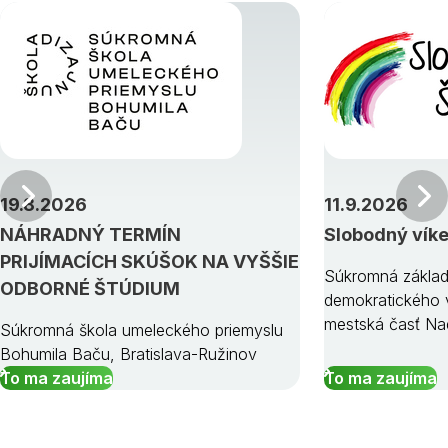
Predchádzajúci
19.8.2026
11.9.2026
NÁHRADNÝ TERMÍN
Slobodný vík
PRIJÍMACÍCH SKÚŠOK NA VYŠŠIE
Súkromná základ
ODBORNÉ ŠTÚDIUM
demokratického v
mestská časť Na
Súkromná škola umeleckého priemyslu
Bohumila Baču, Bratislava-Ružinov
To ma zaujíma
To ma zaujíma