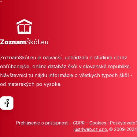
-
Zoznam
Škôl.eu
ZoznamŠkôl.eu je najväčší, uchádzači o štúdium čoraz
obľúbenejšie, online databáz škôl v slovenské republike.
Návštevníci tu nájdu informácie o všetkých typoch škôl -
od materských po vysoké.
Prehlásenie o prístupnosti
–
GDPR
–
Cookies
| Poskytovateľ
just4web.cz s.r.o.
© 2009-2024