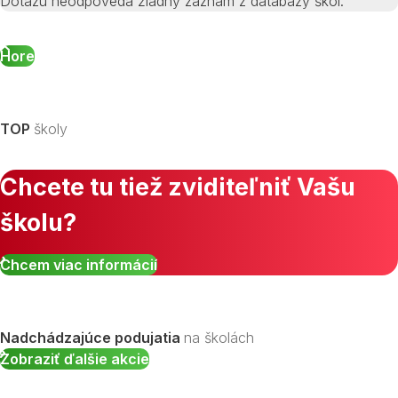
Dotazu neodpovedá žiadny záznam z databázy škôl.
Hore
TOP
školy
Chcete tu tiež zviditeľniť Vašu
školu?
Chcem viac informácií
Nadchádzajúce podujatia
na školách
Zobraziť ďalšie akcie