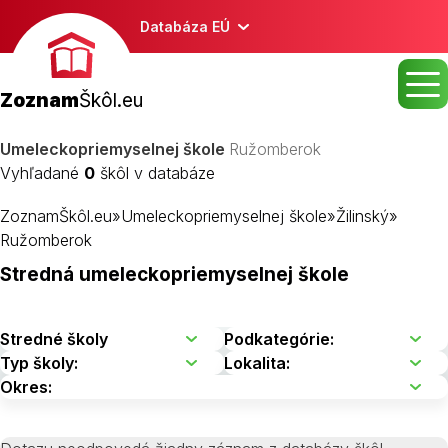
Databáza EÚ
Zoznam
Škôl.eu
Umeleckopriemyselnej škole
Ružomberok
Vyhľadané
0
škôl v databáze
ZoznamŠkôl.eu
»
Umeleckopriemyselnej škole
»
Žilinský
»
Ružomberok
Stredná umeleckopriemyselnej škole