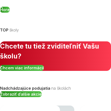
Hore
TOP
školy
Chcete tu tiež zviditeľniť Vašu
školu?
Chcem viac informácií
Nadchádzajúce podujatia
na školách
Zobraziť ďalšie akcie