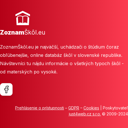
Zoznam
Škôl.eu
ZoznamŠkôl.eu je najväčší, uchádzači o štúdium čoraz
obľúbenejšie, online databáz škôl v slovenské republike.
Návštevníci tu nájdu informácie o všetkých typoch škôl -
od materských po vysoké.
Prehlásenie o prístupnosti
–
GDPR
–
Cookies
| Poskytovateľ
just4web.cz s.r.o.
© 2009-2024