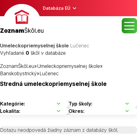
Databáza EÚ
Zoznam
Škôl.eu
Umeleckopriemyselnej škole
Lučenec
Vyhľadané
0
škôl v databáze
ZoznamŠkôl.eu
»
Umeleckopriemyselnej škole
»
Banskobystrický
»
Lučenec
Stredná umeleckopriemyselnej škole
Dotazu neodpovedá žiadny záznam z databázy škôl.