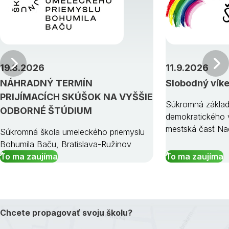
Predchádzajúci
19.8.2026
11.9.2026
NÁHRADNÝ TERMÍN
Slobodný vík
PRIJÍMACÍCH SKÚŠOK NA VYŠŠIE
Súkromná základ
ODBORNÉ ŠTÚDIUM
demokratického v
mestská časť Na
Súkromná škola umeleckého priemyslu
Bohumila Baču, Bratislava-Ružinov
To ma zaujíma
To ma zaujíma
Chcete propagovať svoju školu?