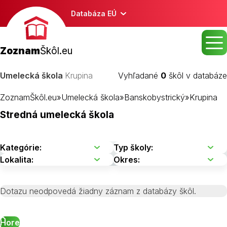
Databáza EÚ
Zoznam
Škôl.eu
Umelecká škola
Krupina
Vyhľadané
0
škôl v databáze
ZoznamŠkôl.eu
»
Umelecká škola
»
Banskobystrický
»
Krupina
Stredná umelecká škola
Dotazu neodpovedá žiadny záznam z databázy škôl.
Hore