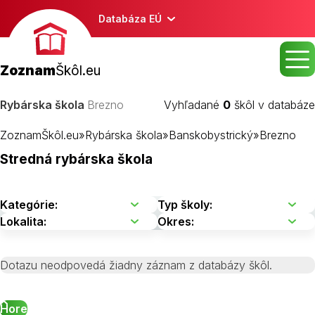
Databáza EÚ
Zoznam
Škôl.eu
Rybárska škola
Brezno
Vyhľadané
0
škôl v databáze
ZoznamŠkôl.eu
»
Rybárska škola
»
Banskobystrický
»
Brezno
Stredná rybárska škola
Dotazu neodpovedá žiadny záznam z databázy škôl.
Hore