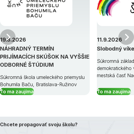
Predchádzajúci
19.8.2026
11.9.2026
NÁHRADNÝ TERMÍN
Slobodný vík
PRIJÍMACÍCH SKÚŠOK NA VYŠŠIE
Súkromná základ
ODBORNÉ ŠTÚDIUM
demokratického v
mestská časť Na
Súkromná škola umeleckého priemyslu
Bohumila Baču, Bratislava-Ružinov
To ma zaujíma
To ma zaujíma
Chcete propagovať svoju školu?