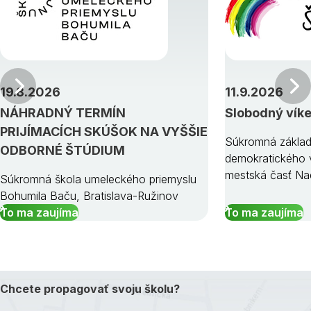
Predchádzajúci
19.8.2026
11.9.2026
NÁHRADNÝ TERMÍN
Slobodný vík
PRIJÍMACÍCH SKÚŠOK NA VYŠŠIE
Súkromná základ
ODBORNÉ ŠTÚDIUM
demokratického v
mestská časť Na
Súkromná škola umeleckého priemyslu
Bohumila Baču, Bratislava-Ružinov
To ma zaujíma
To ma zaujíma
Chcete propagovať svoju školu?