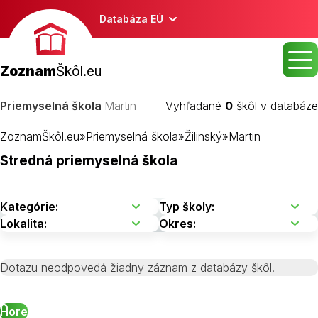
Databáza EÚ
Zoznam
Škôl.eu
Priemyselná škola
Martin
Vyhľadané
0
škôl v databáze
ZoznamŠkôl.eu
»
Priemyselná škola
»
Žilinský
»
Martin
Stredná priemyselná škola
Dotazu neodpovedá žiadny záznam z databázy škôl.
Hore