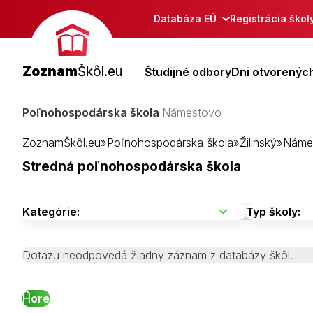
Databáza EÚ
Registrácia škol
Zoznam
Škôl.eu
Študijné odbory
Dni otvorených
Poľnohospodárska škola
Námestovo
ZoznamŠkôl.eu
»
Poľnohospodárska škola
»
Žilinský
»
Náme
Stredná poľnohospodárska škola
Dotazu neodpovedá žiadny záznam z databázy škôl.
Hore