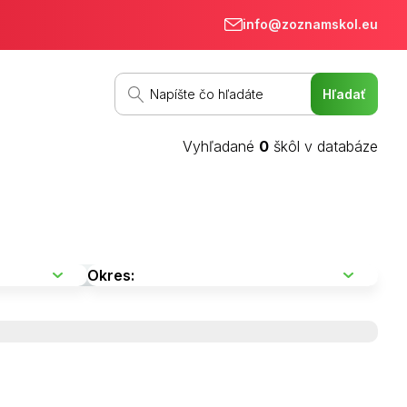
info@zoznamskol.eu
Vyhľadané
0
škôl v databáze