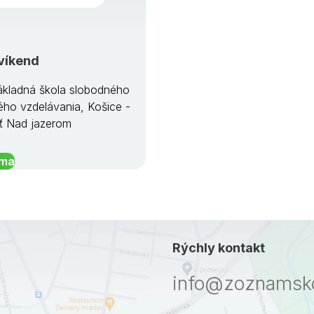
víkend
kladná škola slobodného
ého vzdelávania, Košice -
ť Nad jazerom
íma
Rýchly kontakt
info@zoznamsko