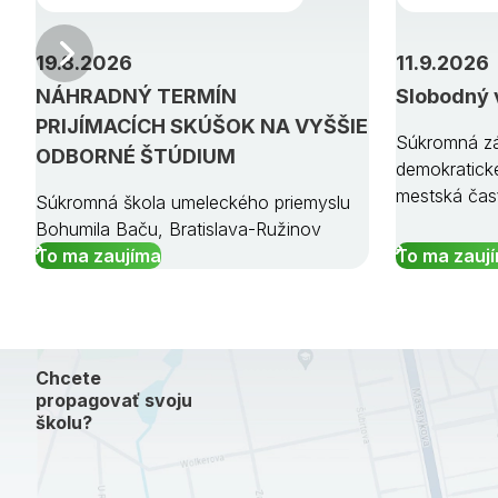
Predchádzajúci
19.8.2026
11.9.2026
NÁHRADNÝ TERMÍN
Slobodný 
PRIJÍMACÍCH SKÚŠOK NA VYŠŠIE
Súkromná zá
ODBORNÉ ŠTÚDIUM
demokratick
mestská čas
Súkromná škola umeleckého priemyslu
Bohumila Baču, Bratislava-Ružinov
To ma zaujíma
To ma zauj
Chcete
propagovať svoju
školu?