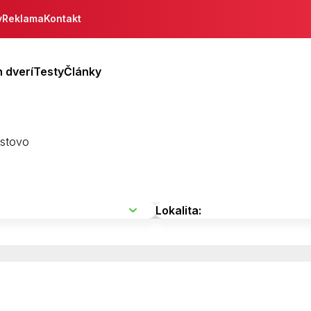
y
Reklama
Kontakt
 dverí
Testy
Články
stovo