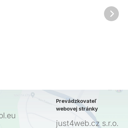
Ďalš
Prevádzkovateľ
webovej stránky
l.eu
just4web.cz s.r.o.