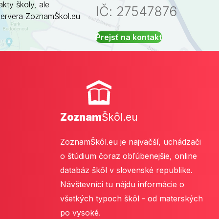
akty školy, ale
IČ: 27547876
servera ZoznamŠkol.eu
Prejsť na kontakt
Zoznam
Škôl.eu
ZoznamŠkôl.eu je najväčší, uchádzači
o štúdium čoraz obľúbenejšie, online
databáz škôl v slovenské republike.
Návštevníci tu nájdu informácie o
všetkých typoch škôl - od materských
po vysoké.