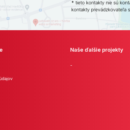
* tieto kontakty nie sú kont
kontakty prevádzkovateľa 
e
Naše ďalšie projekty
-
 údajov