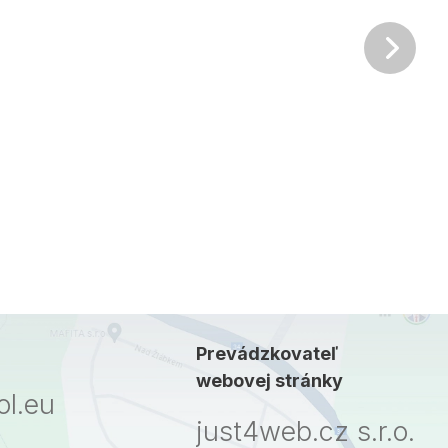
Ďalš
Prevádzkovateľ
webovej stránky
l.eu
just4web.cz s.r.o.