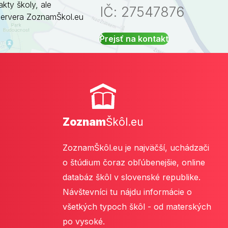
akty školy, ale
IČ: 27547876
servera ZoznamŠkol.eu
Prejsť na kontakt
Zoznam
Škôl.eu
ZoznamŠkôl.eu je najväčší, uchádzači
o štúdium čoraz obľúbenejšie, online
databáz škôl v slovenské republike.
Návštevníci tu nájdu informácie o
všetkých typoch škôl - od materských
po vysoké.