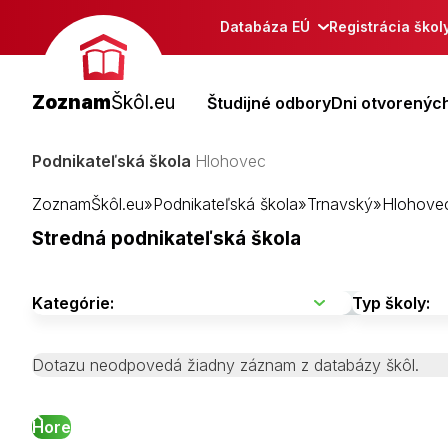
Databáza EÚ
Registrácia škol
Zoznam
Škôl.eu
Študijné odbory
Dni otvorených
Podnikateľská škola
Hlohovec
ZoznamŠkôl.eu
»
Podnikateľská škola
»
Trnavský
»
Hlohove
Stredná podnikateľská škola
Dotazu neodpovedá žiadny záznam z databázy škôl.
Hore