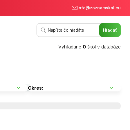
info@zoznamskol.eu
Vyhľadané
0
škôl v databáze