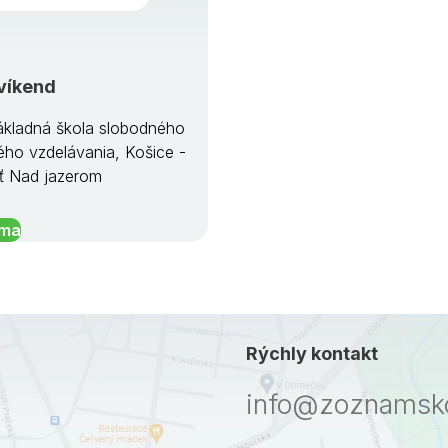
víkend
kladná škola slobodného
ého vzdelávania, Košice -
ť Nad jazerom
íma
Rýchly kontakt
info@zoznamsko