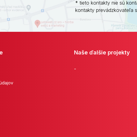
* tieto kontakty nie sú kont
kontakty prevádzkovateľa 
e
Naše ďalšie projekty
-
 údajov