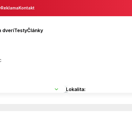
y
Reklama
Kontakt
 dverí
Testy
Články
c