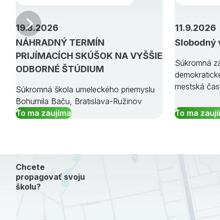
Predchádzajúci
19.8.2026
11.9.2026
NÁHRADNÝ TERMÍN
Slobodný 
PRIJÍMACÍCH SKÚŠOK NA VYŠŠIE
Súkromná zá
ODBORNÉ ŠTÚDIUM
demokratick
mestská čas
Súkromná škola umeleckého priemyslu
Bohumila Baču, Bratislava-Ružinov
To ma zaujíma
To ma zauj
Chcete
propagovať svoju
školu?