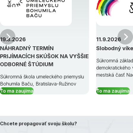
Predchádzajúci
19.8.2026
11.9.2026
NÁHRADNÝ TERMÍN
Slobodný vík
PRIJÍMACÍCH SKÚŠOK NA VYŠŠIE
Súkromná základ
ODBORNÉ ŠTÚDIUM
demokratického v
mestská časť Na
Súkromná škola umeleckého priemyslu
Bohumila Baču, Bratislava-Ružinov
To ma zaujíma
To ma zaujíma
Chcete propagovať svoju školu?