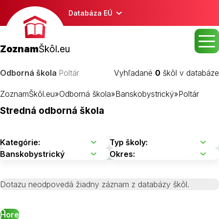
Databáza EÚ
Zoznam
Škôl.eu
Odborná škola
Poltár
Vyhľadané
0
škôl v databáze
ZoznamŠkôl.eu
»
Odborná škola
»
Banskobystrický
»
Poltár
Stredná odborná škola
Dotazu neodpovedá žiadny záznam z databázy škôl.
Hore