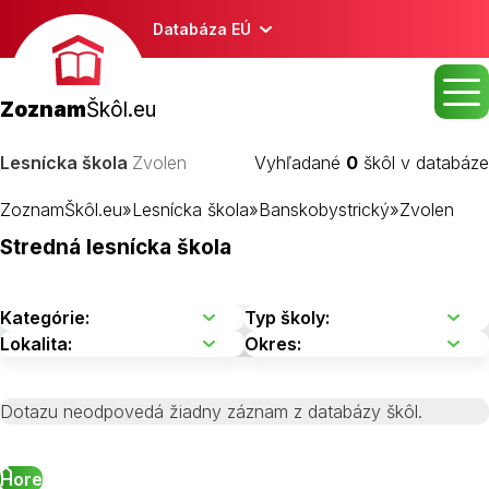
Databáza EÚ
Zoznam
Škôl.eu
Lesnícka škola
Zvolen
Vyhľadané
0
škôl v databáze
ZoznamŠkôl.eu
»
Lesnícka škola
»
Banskobystrický
»
Zvolen
Stredná lesnícka škola
Dotazu neodpovedá žiadny záznam z databázy škôl.
Hore