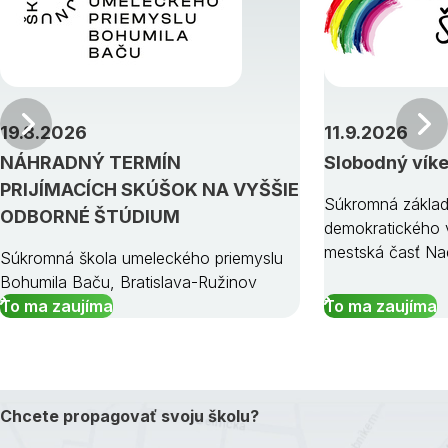
Predchádzajúci
19.8.2026
11.9.2026
NÁHRADNÝ TERMÍN
Slobodný vík
PRIJÍMACÍCH SKÚŠOK NA VYŠŠIE
Súkromná základ
ODBORNÉ ŠTÚDIUM
demokratického v
mestská časť Na
Súkromná škola umeleckého priemyslu
Bohumila Baču, Bratislava-Ružinov
To ma zaujíma
To ma zaujíma
Chcete propagovať svoju školu?