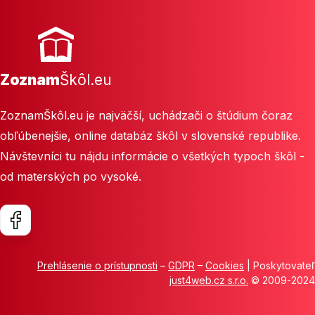
Zoznam
Škôl.eu
ZoznamŠkôl.eu je najväčší, uchádzači o štúdium čoraz
obľúbenejšie, online databáz škôl v slovenské republike.
Návštevníci tu nájdu informácie o všetkých typoch škôl -
od materských po vysoké.
Prehlásenie o prístupnosti
–
GDPR
–
Cookies
| Poskytovateľ
just4web.cz s.r.o.
© 2009-2024