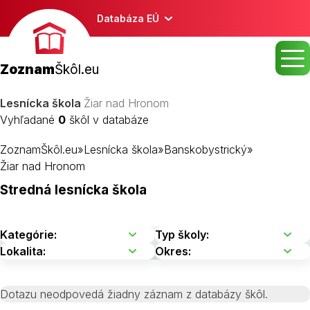
Databáza EÚ
Zoznam
Škôl.eu
Lesnícka škola
Žiar nad Hronom
Vyhľadané
0
škôl v databáze
ZoznamŠkôl.eu
»
Lesnícka škola
»
Banskobystrický
»
Žiar nad Hronom
Stredná lesnícka škola
Dotazu neodpovedá žiadny záznam z databázy škôl.