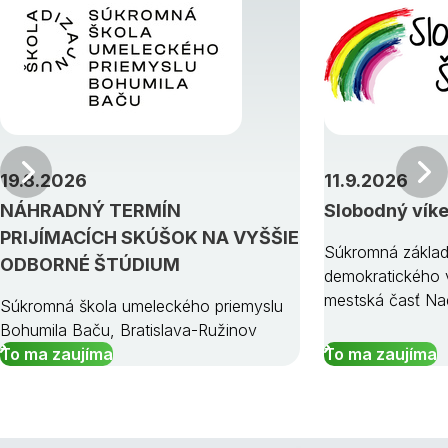
Predchádzajúci
19.8.2026
11.9.2026
NÁHRADNÝ TERMÍN
Slobodný vík
PRIJÍMACÍCH SKÚŠOK NA VYŠŠIE
Súkromná základ
ODBORNÉ ŠTÚDIUM
demokratického v
mestská časť Na
Súkromná škola umeleckého priemyslu
Bohumila Baču, Bratislava-Ružinov
To ma zaujíma
To ma zaujíma