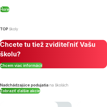
Hore
TOP
školy
Chcete tu tiež zviditeľniť Vašu
školu?
Chcem viac informácií
Nadchádzajúce podujatia
na školách
Zobraziť ďalšie akcie