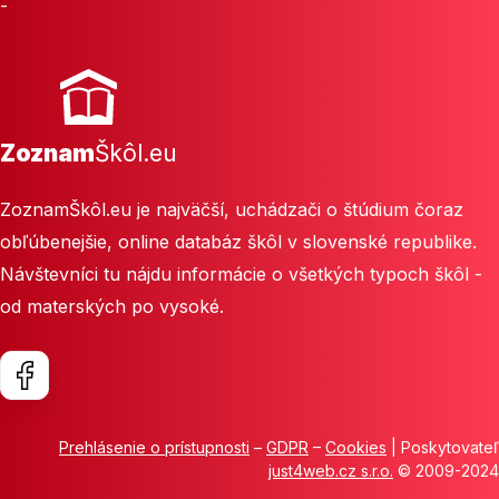
-
Zoznam
Škôl.eu
ZoznamŠkôl.eu je najväčší, uchádzači o štúdium čoraz
obľúbenejšie, online databáz škôl v slovenské republike.
Návštevníci tu nájdu informácie o všetkých typoch škôl -
od materských po vysoké.
Prehlásenie o prístupnosti
–
GDPR
–
Cookies
| Poskytovateľ
just4web.cz s.r.o.
© 2009-2024