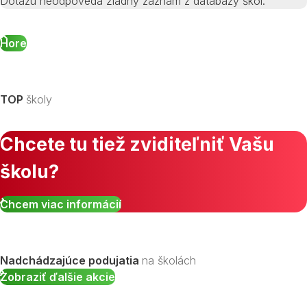
Dotazu neodpovedá žiadny záznam z databázy škôl.
Hore
TOP
školy
Chcete tu tiež zviditeľniť Vašu
školu?
Chcem viac informácií
Nadchádzajúce podujatia
na školách
Zobraziť ďalšie akcie