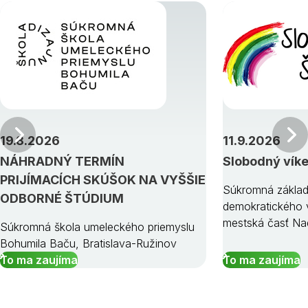
Predchádzajúci
19.8.2026
11.9.2026
NÁHRADNÝ TERMÍN
Slobodný vík
PRIJÍMACÍCH SKÚŠOK NA VYŠŠIE
Súkromná základ
ODBORNÉ ŠTÚDIUM
demokratického v
mestská časť Na
Súkromná škola umeleckého priemyslu
Bohumila Baču, Bratislava-Ružinov
To ma zaujíma
To ma zaujíma