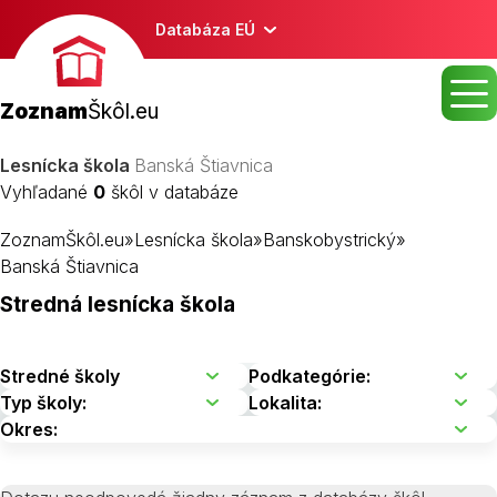
Databáza EÚ
Zoznam
Škôl.eu
Lesnícka škola
Banská Štiavnica
Vyhľadané
0
škôl v databáze
ZoznamŠkôl.eu
»
Lesnícka škola
»
Banskobystrický
»
Banská Štiavnica
Stredná lesnícka škola