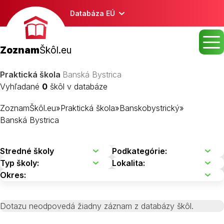
Databáza EÚ
Zoznam
Škôl.eu
Praktická škola
Banská Bystrica
Vyhľadané
0
škôl v databáze
ZoznamŠkôl.eu
»
Praktická škola
»
Banskobystrický
»
Banská Bystrica
Dotazu neodpovedá žiadny záznam z databázy škôl.