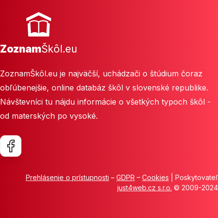
Zoznam
Škôl.eu
ZoznamŠkôl.eu je najväčší, uchádzači o štúdium čoraz
obľúbenejšie, online databáz škôl v slovenské republike.
Návštevníci tu nájdu informácie o všetkých typoch škôl -
od materských po vysoké.
Prehlásenie o prístupnosti
–
GDPR
–
Cookies
| Poskytovateľ
just4web.cz s.r.o.
© 2009-2024