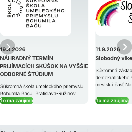
Predchádzajúci
19.8.2026
11.9.2026
NÁHRADNÝ TERMÍN
Slobodný vík
PRIJÍMACÍCH SKÚŠOK NA VYŠŠIE
Súkromná základ
ODBORNÉ ŠTÚDIUM
demokratického v
mestská časť Na
Súkromná škola umeleckého priemyslu
Bohumila Baču, Bratislava-Ružinov
To ma zaujíma
To ma zaujíma