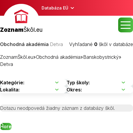
Databáza EÚ
Zoznam
Škôl.eu
Obchodná akadémia
Detva
Vyhľadané
0
škôl v databáze
ZoznamŠkôl.eu
»
Obchodná akadémia
»
Banskobystrický
»
Detva
Dotazu neodpovedá žiadny záznam z databázy škôl.
Hore