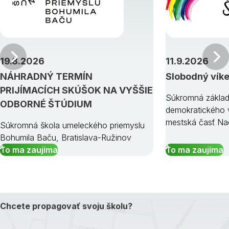
Predchádzajúci
19.8.2026
11.9.2026
NÁHRADNÝ TERMÍN
Slobodný vík
PRIJÍMACÍCH SKÚŠOK NA VYŠŠIE
Súkromná základ
ODBORNÉ ŠTÚDIUM
demokratického v
mestská časť Na
Súkromná škola umeleckého priemyslu
Bohumila Baču, Bratislava-Ružinov
To ma zaujíma
To ma zaujíma
Chcete propagovať svoju školu?