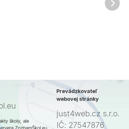
Ďalš
Prevádzkovateľ
webovej stránky
l.eu
just4web.cz s.r.o.
akty školy, ale
IČ: 27547876
servera ZoznamŠkol.eu