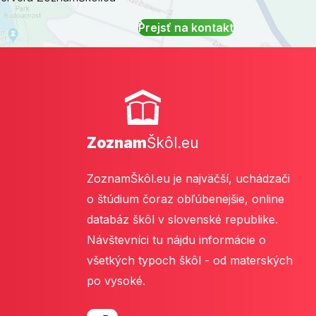
Prejsť na kontakt
Zoznam
Škôl.eu
ZoznamŠkôl.eu je najväčší, uchádzači
o štúdium čoraz obľúbenejšie, online
databáz škôl v slovenské republike.
Návštevníci tu nájdu informácie o
všetkých typoch škôl - od materských
po vysoké.