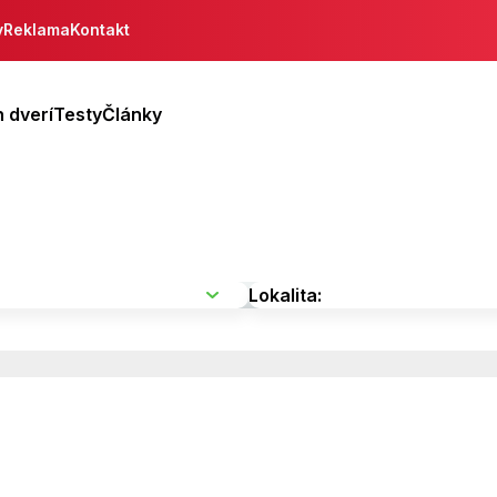
y
Reklama
Kontakt
 dverí
Testy
Články