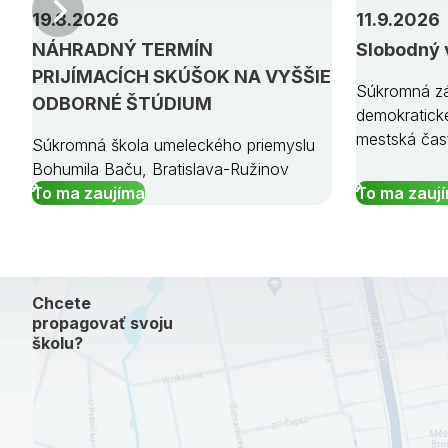
Predchádzajúci
19.8.2026
11.9.2026
NÁHRADNÝ TERMÍN
Slobodný 
PRIJÍMACÍCH SKÚŠOK NA VYŠŠIE
Súkromná zá
ODBORNÉ ŠTÚDIUM
demokratick
mestská čas
Súkromná škola umeleckého priemyslu
Bohumila Baču, Bratislava-Ružinov
To ma zaujíma
To ma zauj
Chcete
propagovať svoju
školu?