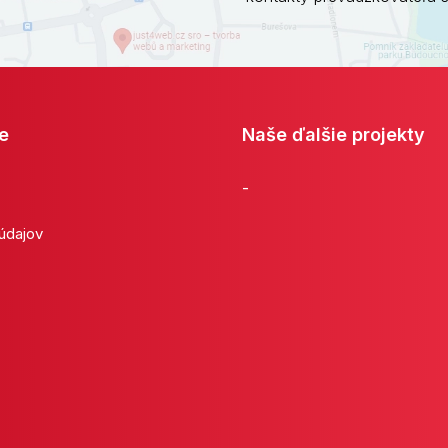
e
Naše ďalšie projekty
-
 údajov