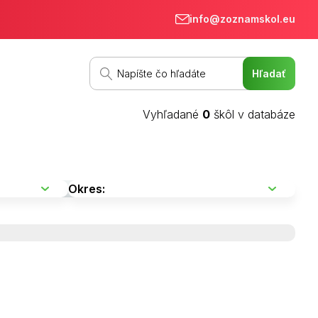
info@zoznamskol.eu
Vyhľadané
0
škôl v databáze