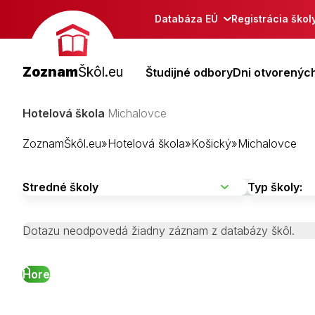
Databáza EÚ
Registrácia škol
Zoznam
Škôl.eu
Študijné odbory
Dni otvorených
Hotelová škola
Michalovce
ZoznamŠkôl.eu
»
Hotelová škola
»
Košický
»
Michalovce
Dotazu neodpovedá žiadny záznam z databázy škôl.
Hore