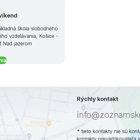
víkend
kladná škola slobodného
ého vzdelávania, Košice -
ť Nad jazerom
íma
Rýchly kontakt
info@zoznamsko
* tieto kontakty nie sú kont
kontakty prevádzkovateľa 