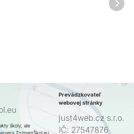
Ďalš
Prevádzkovateľ
webovej stránky
l.eu
just4web.cz s.r.o.
akty školy, ale
IČ: 27547876
servera ZoznamŠkol.eu