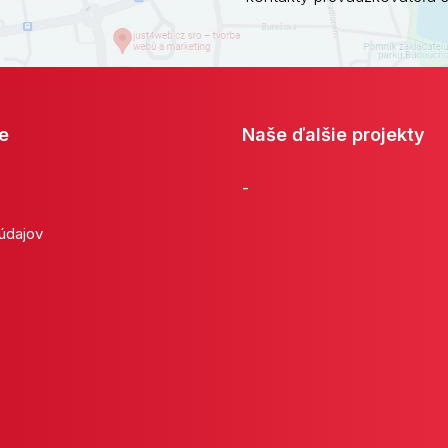
e
Naše ďalšie projekty
-
 údajov