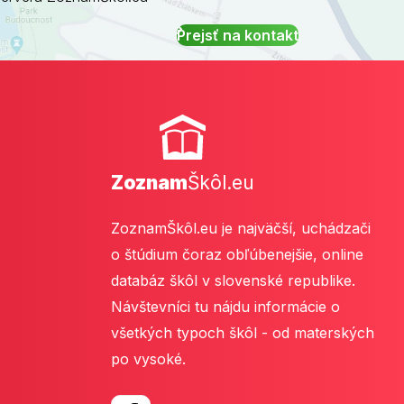
Prejsť na kontakt
Zoznam
Škôl.eu
ZoznamŠkôl.eu je najväčší, uchádzači
o štúdium čoraz obľúbenejšie, online
databáz škôl v slovenské republike.
Návštevníci tu nájdu informácie o
všetkých typoch škôl - od materských
po vysoké.