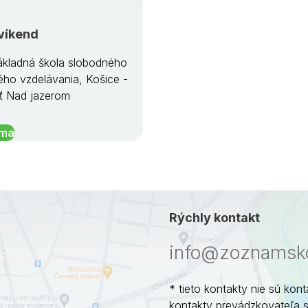
víkend
kladná škola slobodného
ého vzdelávania, Košice -
ť Nad jazerom
íma
Rýchly kontakt
info@zoznamsko
* tieto kontakty nie sú kont
kontakty prevádzkovateľa 