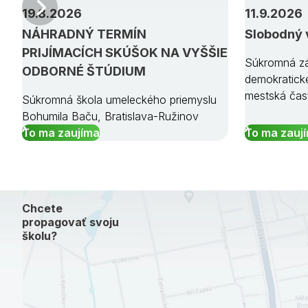
Predchádzajúci
19.8.2026
11.9.2026
NÁHRADNÝ TERMÍN
Slobodný 
PRIJÍMACÍCH SKÚŠOK NA VYŠŠIE
Súkromná zá
ODBORNÉ ŠTÚDIUM
demokratick
mestská čas
Súkromná škola umeleckého priemyslu
Bohumila Baču, Bratislava-Ružinov
To ma zaujíma
To ma zauj
Chcete
propagovať svoju
školu?