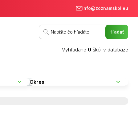
info@zoznamskol.eu
Vyhľadané
0
škôl v databáze