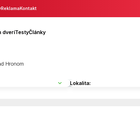
y
Reklama
Kontakt
 dverí
Testy
Články
nad Hronom