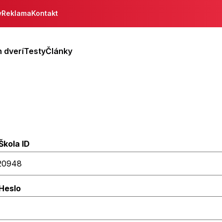
y
Reklama
Kontakt
 dverí
Testy
Články
Škola ID
Heslo