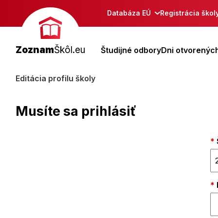
Databáza EÚ
Registrácia škol
Zoznam
Škôl.eu
Študijné odbory
Dni otvorených
Editácia profilu školy
Musíte sa prihlásiť