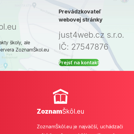
Prevádzkovateľ
webovej stránky
l.eu
just4web.cz s.r.o.
akty školy, ale
IČ: 27547876
servera ZoznamŠkol.eu
Prejsť na kontakt
Zoznam
Škôl.eu
ZoznamŠkôl.eu je najväčší, uchádzači