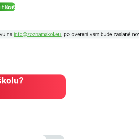
rávu na
info@zoznamskol.eu
, po overení vám bude zaslané no
školu?