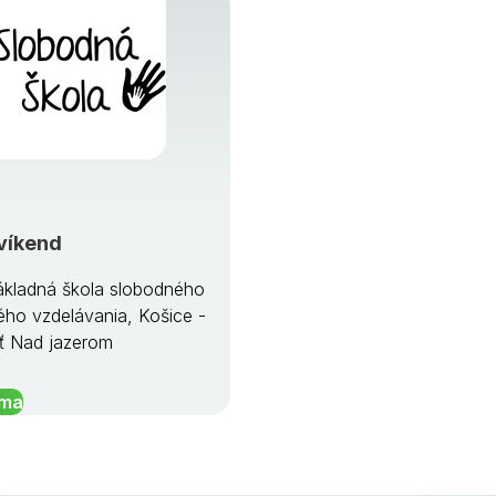
víkend
kladná škola slobodného
ého vzdelávania, Košice -
ť Nad jazerom
íma