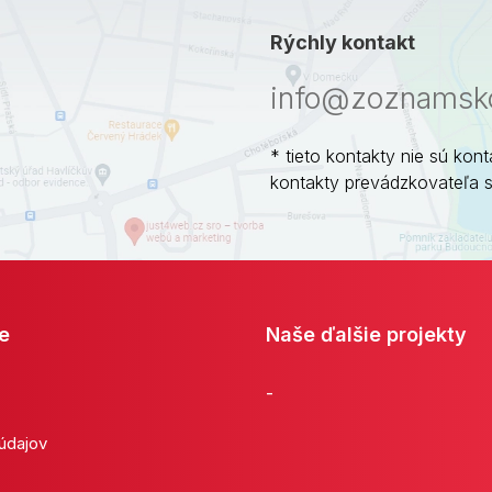
Rýchly kontakt
info@zoznamsko
* tieto kontakty nie sú kont
kontakty prevádzkovateľa 
e
Naše ďalšie projekty
-
 údajov