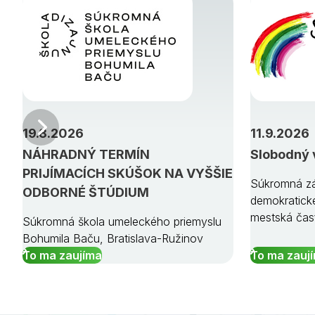
Predchádzajúci
19.8.2026
11.9.2026
NÁHRADNÝ TERMÍN
Slobodný 
PRIJÍMACÍCH SKÚŠOK NA VYŠŠIE
Súkromná zá
ODBORNÉ ŠTÚDIUM
demokratick
mestská čas
Súkromná škola umeleckého priemyslu
Bohumila Baču, Bratislava-Ružinov
To ma zaujíma
To ma zauj