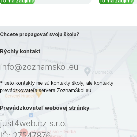
To ma zaujíma
To ma zaujíma
Chcete propagovať svoju školu?
Rýchly kontakt
info@zoznamskol.eu
* tieto kontakty nie sú kontakty školy, ale kontakty
prevádzkovateľa servera ZoznamŠkol.eu
Prevádzkovateľ webovej stránky
just4web.cz s.r.o.
IČ: 27547876