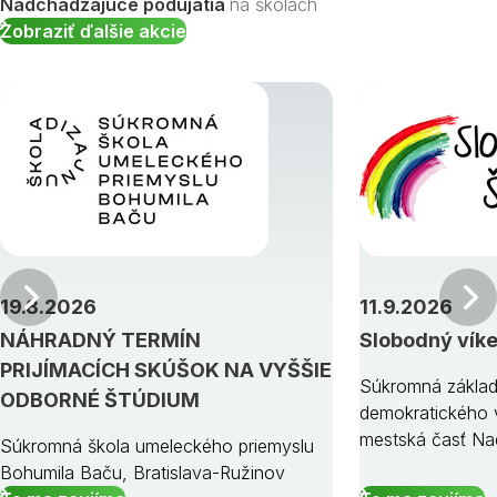
Nadchádzajúce podujatia
na školách
Zobraziť ďalšie akcie
Predchádzajúci
19.8.2026
11.9.2026
NÁHRADNÝ TERMÍN
Slobodný vík
PRIJÍMACÍCH SKÚŠOK NA VYŠŠIE
Súkromná základ
ODBORNÉ ŠTÚDIUM
demokratického v
mestská časť Na
Súkromná škola umeleckého priemyslu
Bohumila Baču, Bratislava-Ružinov