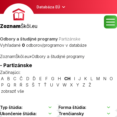
Databáza EÚ
Zoznam
Škôl.eu
Odbory a študijné programy
Partizánske
Vyhľadané
0
odborov/programov v databáze
ZoznamŠkôl.eu
»
Odbory a študijné programy
- Partizánske
Začínajúci:
A
B
C
Č
D
Ď
E
F
G
H
CH
I
J
K
L
M
N
O
P
Q
R
Ŕ
S
Š
T
Ť
U
V
W
X
Y
Z
Ž
zobraziť vše