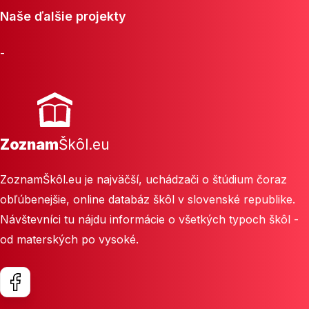
Naše ďalšie projekty
-
Zoznam
Škôl.eu
ZoznamŠkôl.eu je najväčší, uchádzači o štúdium čoraz
obľúbenejšie, online databáz škôl v slovenské republike.
Návštevníci tu nájdu informácie o všetkých typoch škôl -
od materských po vysoké.