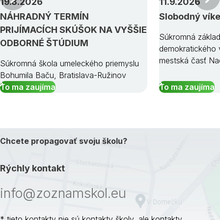
19.8.2026
11.9.2026
NÁHRADNÝ TERMÍN
Slobodný vík
PRIJÍMACÍCH SKÚŠOK NA VYŠŠIE
Súkromná základ
ODBORNÉ ŠTÚDIUM
demokratického v
mestská časť Na
Súkromná škola umeleckého priemyslu
Bohumila Baču, Bratislava-Ružinov
To ma zaujíma
To ma zaujíma
Chcete propagovať svoju školu?
Rýchly kontakt
info@zoznamskol.eu
* tieto kontakty nie sú kontakty školy, ale kontakty