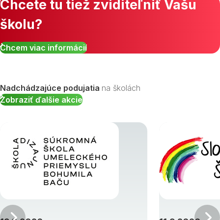
Chcete tu tiež zviditeľniť Vašu
školu?
Chcem viac informácií
Nadchádzajúce podujatia
na školách
Zobraziť ďalšie akcie
Predchádzajúci