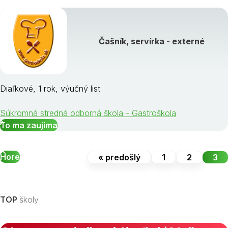
Čašník, servírka - externé
Diaľkové, 1 rok, výučný list
Súkromná stredná odborná škola - Gastroškola
To ma zaujíma
Hore
« predošlý
1
2
3
TOP
školy