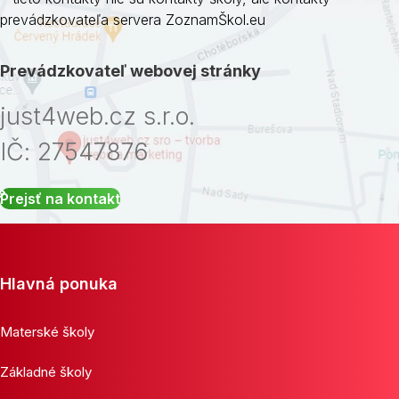
prevádzkovateľa servera ZoznamŠkol.eu
Prevádzkovateľ webovej stránky
just4web.cz s.r.o.
IČ: 27547876
Prejsť na kontakt
Hlavná ponuka
Materské školy
Základné školy