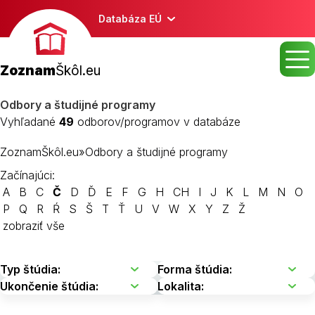
Databáza EÚ
Zoznam
Škôl.eu
Odbory a študijné programy
Vyhľadané
49
odborov/programov v databáze
ZoznamŠkôl.eu
»
Odbory a študijné programy
Začínajúci:
A
B
C
Č
D
Ď
E
F
G
H
CH
I
J
K
L
M
N
O
P
Q
R
Ŕ
S
Š
T
Ť
U
V
W
X
Y
Z
Ž
zobraziť vše