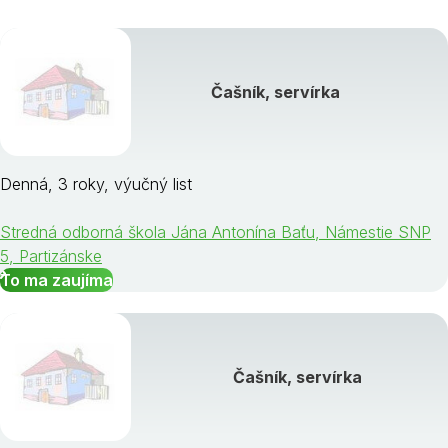
Čašník, servírka
Denná, 3 roky, výučný list
Stredná odborná škola Jána Antonína Baťu, Námestie SNP
5, Partizánske
To ma zaujíma
Čašník, servírka