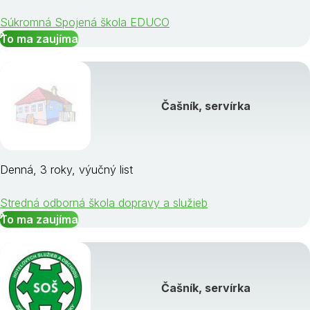
Súkromná Spojená škola EDUCO
To ma zaujíma
Čašník, servírka
Denná, 3 roky, výučný list
Stredná odborná škola dopravy a služieb
To ma zaujíma
Čašník, servírka